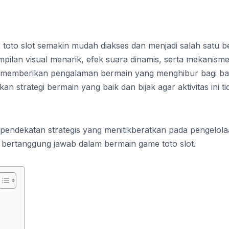
toto slot semakin mudah diakses dan menjadi salah satu b
mpilan visual menarik, efek suara dinamis, serta mekanism
 memberikan pengalaman bermain yang menghibur bagi b
n strategi bermain yang baik dan bijak agar aktivitas ini ti
endekatan strategis yang menitikberatkan pada pengelol
p bertanggung jawab dalam bermain game toto slot.