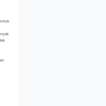
entuk
e
anyak
dak
aan