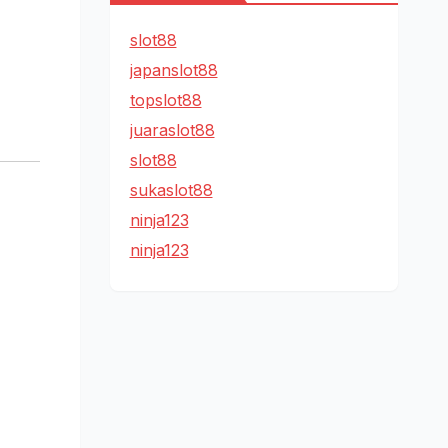
slot88
japanslot88
topslot88
juaraslot88
slot88
sukaslot88
ninja123
ninja123