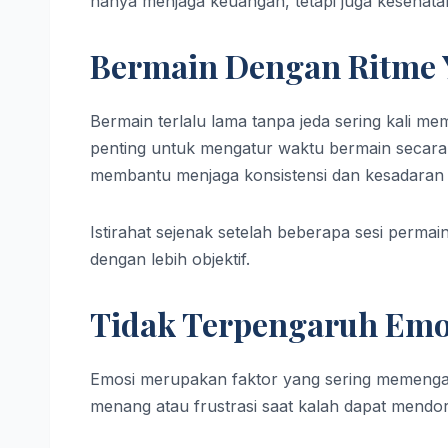
hanya menjaga keuangan, tetapi juga kesehata
Bermain Dengan Ritme
Bermain terlalu lama tanpa jeda sering kali me
penting untuk mengatur waktu bermain secar
membantu menjaga konsistensi dan kesadaran d
Istirahat sejenak setelah beberapa sesi per
dengan lebih objektif.
Tidak Terpengaruh Emo
Emosi merupakan faktor yang sering memengar
menang atau frustrasi saat kalah dapat mendor