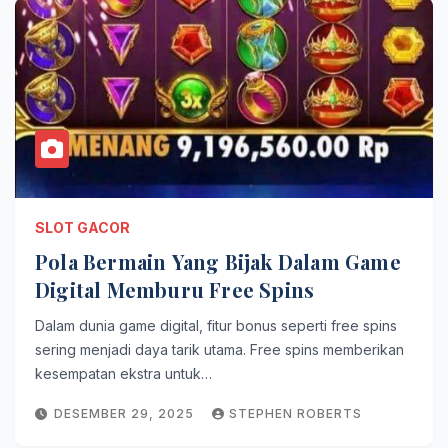
SLOT GACOR
Pola Bermain Yang Bijak Dalam Game
Digital Memburu Free Spins
Dalam dunia game digital, fitur bonus seperti free spins
sering menjadi daya tarik utama. Free spins memberikan
kesempatan ekstra untuk…
DESEMBER 29, 2025
STEPHEN ROBERTS