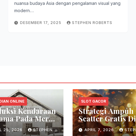
nuansa budaya Asia dengan pengalaman visual yang
modern.…
DESEMBER 17, 2025
STEPHEN ROBERTS
DIAN ONLINE
SLOT GACOR
duksi Kendaraan
Strategi Ampuh
tama Pada Merek
Scatter Gratis Di
kenal TOYOTA
Permainan Slot
L 25, 2026
STEPHEN
APRIL 7, 2026
STEP
Gacor