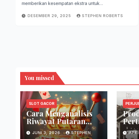
memberikan kesempatan ekstra untuk…
DESEMBER 29, 2025
STEPHEN ROBERTS
You missed
SLOT GACOR
PERJU
Cara Menganalisis
Pro
Riwayat Putaran
Per
Slot Untuk
Ter
JUNI 3, 2026
STEPHEN
APRI
Menemukan Pola